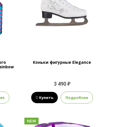
ого
Коньки фигурные Elegance
Rainbow
3 490 ₽
ее
Купить
Подробнее
NEW