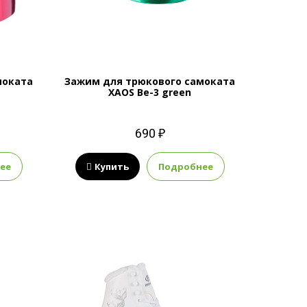
моката
Зажим для трюкового самоката
XAOS Be-3 green
690 ₽
ее
Купить
Подробнее