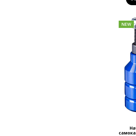
NEW
На
самокат