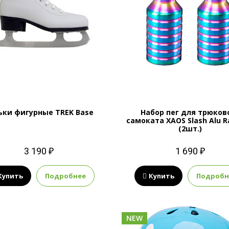
ьки фигурные TREK Base
Набор пег для трюков
самоката XAOS Slash Alu 
(2шт.)
3 190 ₽
1 690 ₽
Купить
Подробнее
Купить
Подробн
NEW