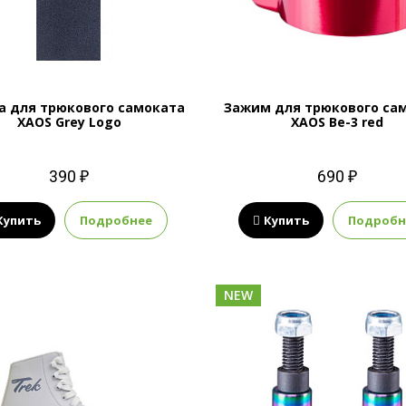
а для трюкового самоката
Зажим для трюкового са
XAOS Grey Logo
XAOS Be-3 red
390 ₽
690 ₽
Купить
Подробнее
Купить
Подробн
NEW