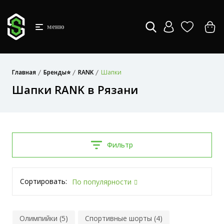
меню
Главная
Бренды⭐
RANK
Шапки
Шапки RANK в Рязани
Фильтр
Сортировать:
По популярности
Олимпийки (5)
Спортивные шорты (4)