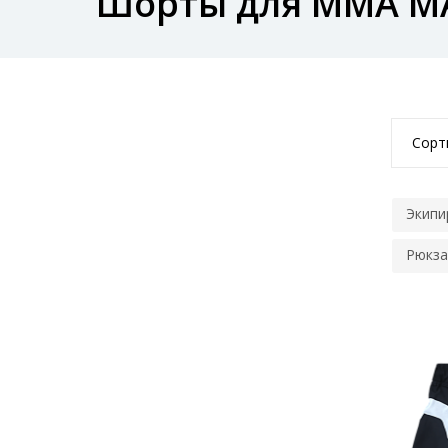
Шорты для MMA M
Сорт
Экипи
Рюкза