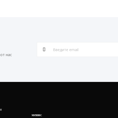
от нас
и
меню: