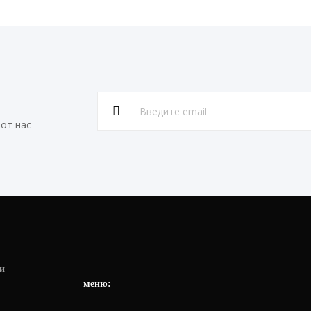
от нас
и
меню: