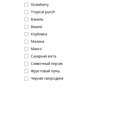
Strawberry
Tropical punch
Ваниль
Вишня
Клубника
Малина
Манго
Сахарная вата
Сливочный персик
Фруктовый пунш
Черная смородина
Шоколад
Orange
Яблоко
Snow cone