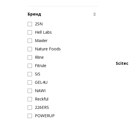
Бренд
2SN
Hell Labs
Maxler
Nature Foods
Rline
Scitec
Fitrule
SiS
GEL4U
NAWI
Reckful
226ERS
POWERUP