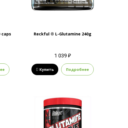
0 caps
Reckful ® L-Glutamine 240g
1 039 ₽
ее
Купить
Подробнее