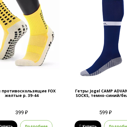
и противоскользящие FOX
Гетры Jogel CAMP ADVA
желтые р. 39-44
SOCKS, темно-синий/б
399 ₽
599 ₽
Купить
Подробнее
Купить
Подробн