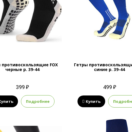
и противоскользящие FOX
Гетры противоскользящи
черные р. 39-44
синие р. 39-44
399 ₽
499 ₽
Купить
Подробнее
Купить
Подробн