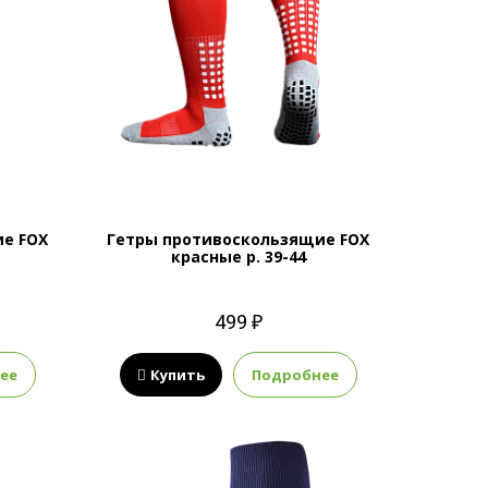
е FOX
Гетры противоскользящие FOX
красные р. 39-44
499 ₽
ее
Купить
Подробнее