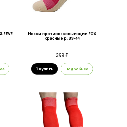
SLEEVE
Носки противоскользящие FOX
й
красные р. 39-44
399 ₽
ее
Купить
Подробнее