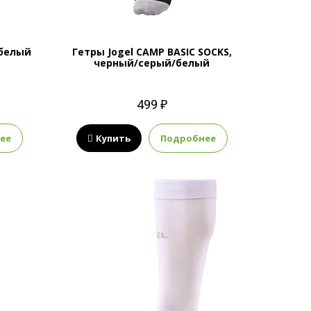
/белый
Гетры Jogel CAMP BASIC SOCKS,
черный/серый/белый
499 ₽
ее
Купить
Подробнее