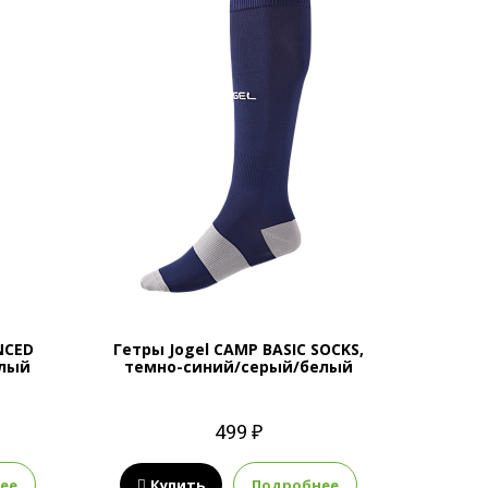
NCED
Гетры Jogel CAMP BASIC SOCKS,
елый
темно-синий/серый/белый
499 ₽
ее
Купить
Подробнее