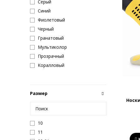
Серый
Синий
Фиолетовый
Черный
Гранатовый
Мультиколор
Прозрачный
Коралловый
Размер
Носк
10
11