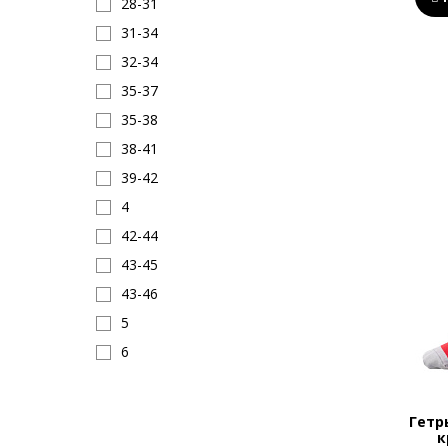
28-31
31-34
32-34
35-37
35-38
38-41
39-42
4
42-44
43-45
43-46
5
6
7
8
Гетр
к
9