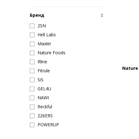
Бренд
2SN
Hell Labs
Maxler
Nature Foods
Rline
Nature
Fitrule
SiS
GEL4U
NAWI
Reckful
226ERS
POWERUP