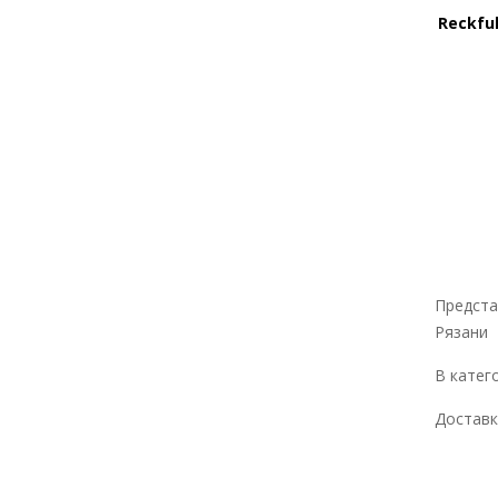
Apple
Reckfu
Bubble Gum
Lemon-Lime
Blueberry
Grapes
Клубника Киви
Apple-kiwi
Unflavored
Pineapple
Предста
Ice Cherry
Рязани
Арбуз
В катег
Виноград
Соленая карамель
Доставк
Strawberry Banana
Cinnabon