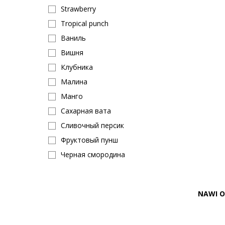
Strawberry
Tropical punch
Ваниль
Вишня
Клубника
Малина
Манго
Сахарная вата
Сливочный персик
Фруктовый пунш
Черная смородина
Шоколад
Orange
NAWI O
Яблоко
Snow cone