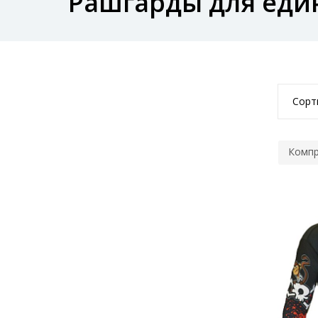
Рашгарды для еди
Сорт
Компр