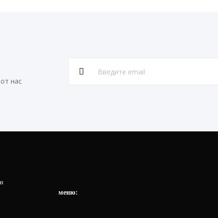
от нас
и
меню: