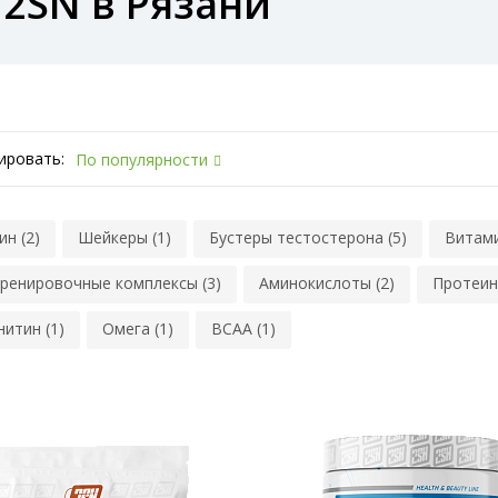
2SN в Рязани
ировать:
По популярности
ин (2)
Шейкеры (1)
Бустеры тестостерона (5)
Витами
ренировочные комплексы (3)
Аминокислоты (2)
Протеин
нитин (1)
Омега (1)
BCAA (1)