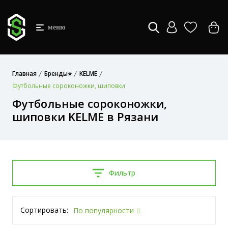
меню
Главная
Бренды⭐
KELME
Футбольные сороконожки, шиповки
Футбольные сороконожки,
шиповки KELME в Рязани
Фильтр
Сортировать:
По популярности