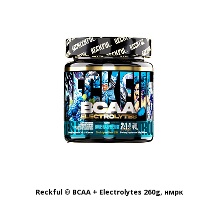
Reckful ® BCAA + Eleсtrolytes 260g, нмрк