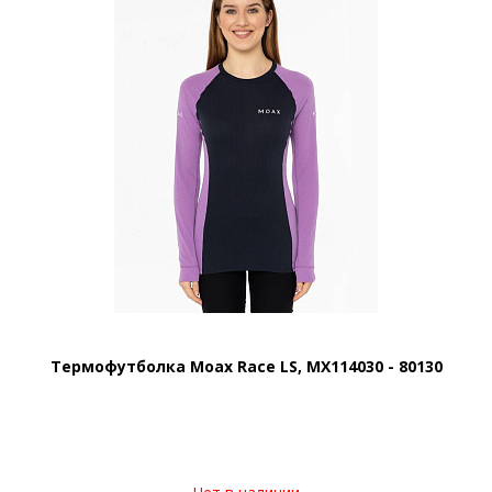
Термофутболка Moax Race LS, MX114030 - 80130