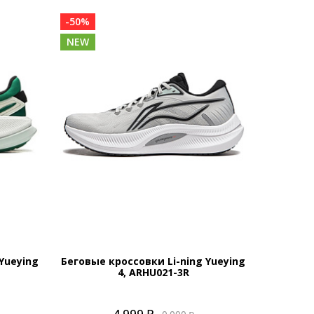
-50%
NEW
Yueying
Беговые кроссовки Li-ning Yueying
4, ARHU021-3R