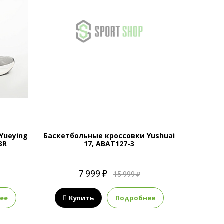
Yueying
Баскетбольные кроссовки Yushuai
3R
17, ABAT127-3
7 999 ₽
15 999 ₽
ее
Купить
Подробнее