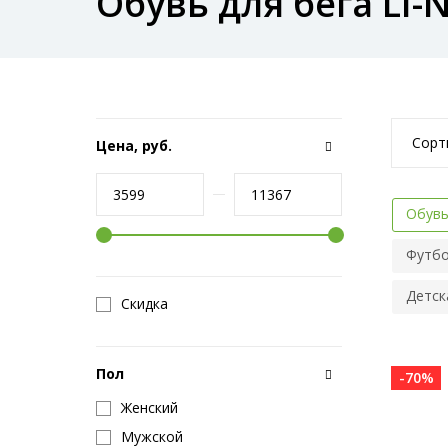
Обувь для бега LI-
Сорт
Цена, руб.
Обувь
Футбо
Детска
Скидка
Пол
-70%
Женский
Мужской