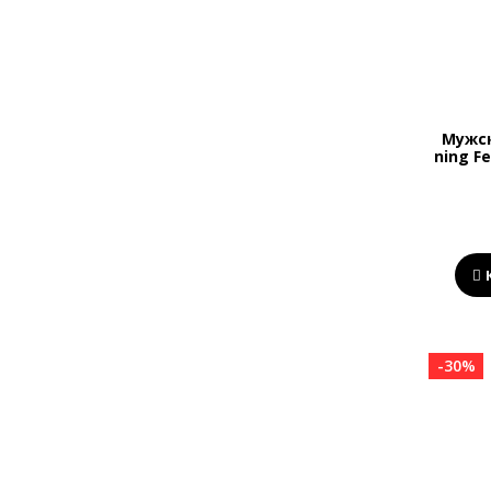
Мужск
ning F
-30%