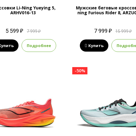
ссовки Li-Ning Yueying 5,
Мужские беговые кроссов
ARHV016-13
ning Furious Rider 8, ARZU
5 599 ₽
7 999 ₽
7 999 ₽
15 999 ₽
Купить
Подробнее
Купить
Подробн
-50%