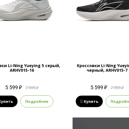
ки Li-Ning Yueying 5 серый,
Кроссовки Li-Ning Yueyi
ARHV015-16
черный, ARHV015-7
5 599 ₽
5 599 ₽
7 999 ₽
7 999 ₽
Купить
Подробнее
Купить
Подробн