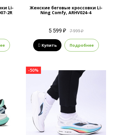
ки Li-
Женские беговые кроссовки Li-
007-2R
Ning Comfy, ARHV024-4
5 599 ₽
7 999 ₽
ее
Купить
Подробнее
-50%