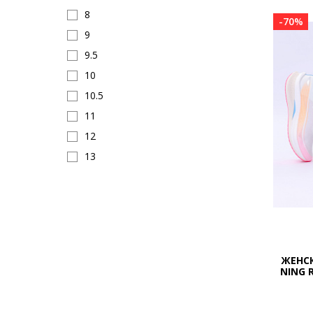
8
-70%
9
9.5
10
10.5
11
12
13
ЖЕНСК
NING 