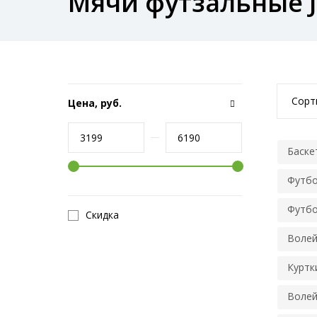
Мячи футзальные J
Сорт
Цена, руб.
Баске
Футбо
Футбо
Скидка
Волей
Куртки
Волей