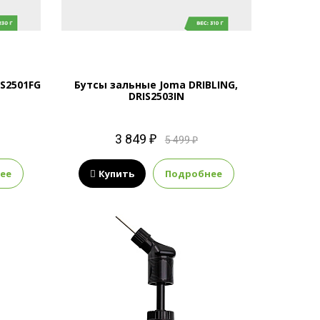
S2501FG
Бутсы зальные Joma DRIBLING,
DRIS2503IN
3 849 ₽
5 499 ₽
ее
Купить
Подробнее