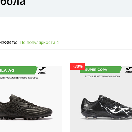
тбола
ировать:
По популярности
-30%