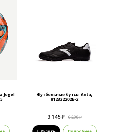
 Jogel
Футбольные бутсы Anta,
№5
812332202E-2
3 145 ₽
6 290 ₽
ее
Купить
Подробнее