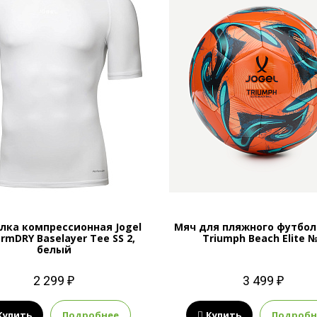
лка компрессионная Jogel
Мяч для пляжного футбола
rmDRY Baselayer Tee SS 2,
Triumph Beach Elite 
белый
2 299 ₽
3 499 ₽
Купить
Подробнее
Купить
Подробн