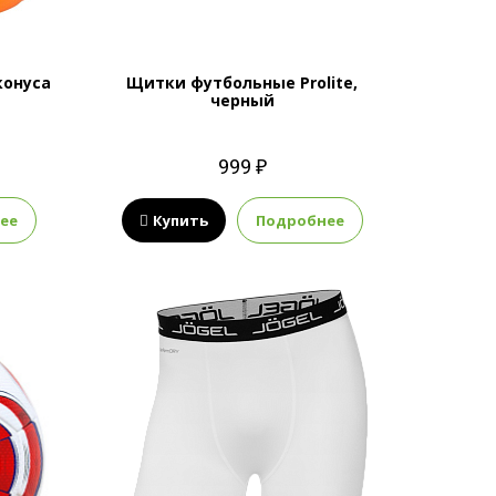
конуса
Щитки футбольные Prolite,
черный
999 ₽
ее
Купить
Подробнее