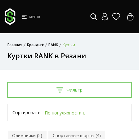
меню
Главная
Бренды⭐
RANK
Куртки
Куртки RANK в Рязани
Фильтр
Сортировать:
По популярности
Олимпийки (5)
Спортивные шорты (4)