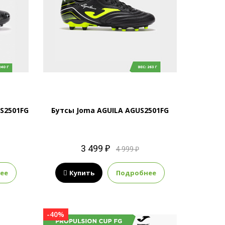
S2501FG
Бутсы Joma AGUILA AGUS2501FG
3 499 ₽
4 999 ₽
ее
Купить
Подробнее
-40%