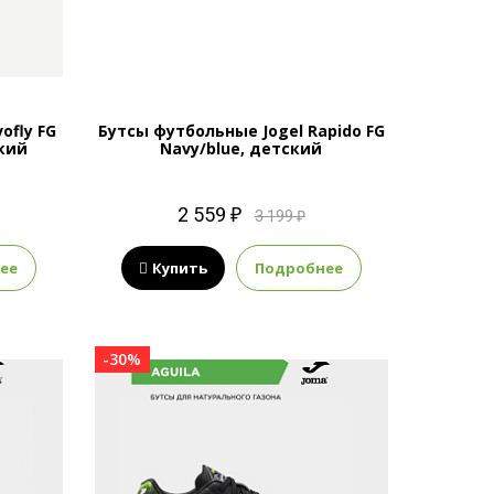
ofly FG
Бутсы футбольные Jogel Rapido FG
ский
Navy/blue, детский
2 559 ₽
3 199 ₽
ее
Купить
Подробнее
-30%