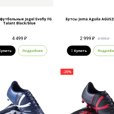
футбольные Jogel Evofly FG
Бутсы Joma Aguila AGUS2
Talant Black/blue
4 499 ₽
2 999 ₽
4 999 ₽
Купить
Подробнее
Купить
Подробн
-20%