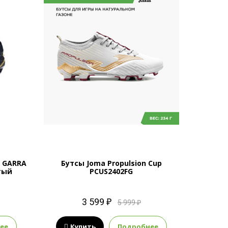
 GARRA
Бутсы Joma Propulsion Cup
тый
PCUS2402FG
3 599 ₽
5 999 ₽
ее
Купить
Подробнее