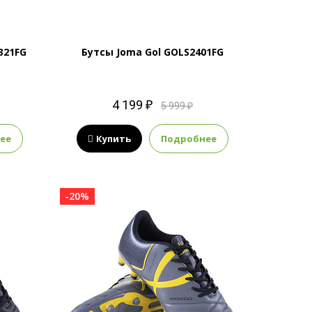
321FG
Бутсы Joma Gol GOLS2401FG
4 199 ₽
5 999 ₽
ее
Купить
Подробнее
-20%