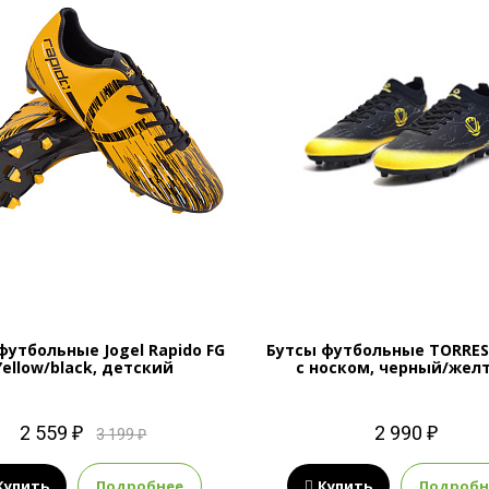
футбольные Jogel Rapido FG
Бутсы футбольные TORRES
Yellow/black, детский
с носком, черный/жел
2 559 ₽
2 990 ₽
3 199 ₽
Купить
Подробнее
Купить
Подробн