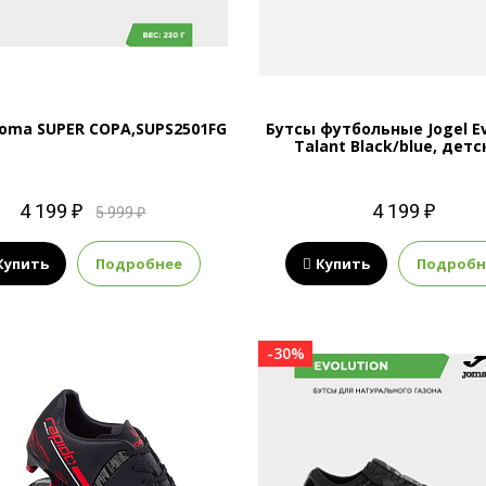
Joma SUPER COPA,SUPS2501FG
Бутсы футбольные Jogel Ev
Talant Black/blue, дет
4 199 ₽
4 199 ₽
5 999 ₽
Купить
Подробнее
Купить
Подробн
-30%