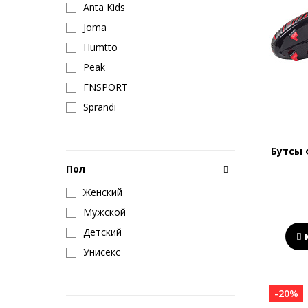
Anta Kids
Joma
Humtto
Peak
FNSPORT
Sprandi
Бутсы 
Пол
Женский
Мужской
Детский
Унисекс
-20%