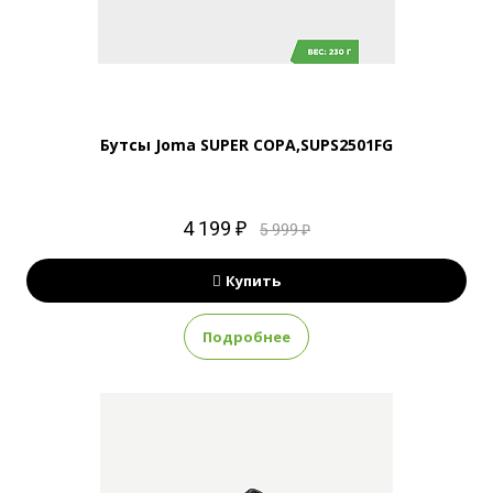
Бутсы Joma SUPER COPA,SUPS2501FG
4 199 ₽
5 999 ₽
Купить
Подробнее