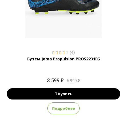
(4)
Бутсы Joma Propulsion PROS2231FG
3 599 ₽
5 999 ₽
Купить
Подробнее