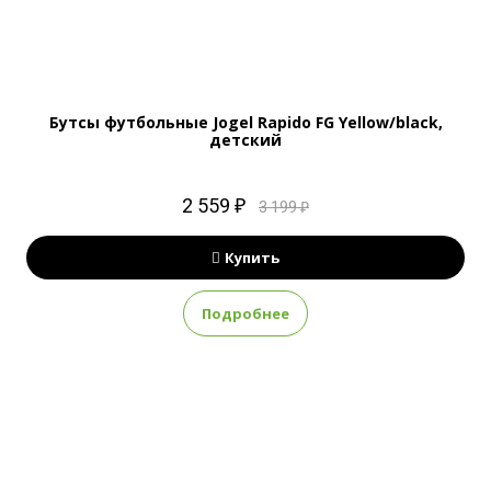
Бутсы футбольные Jogel Rapido FG Yellow/black,
детский
2 559 ₽
3 199 ₽
Купить
Подробнее