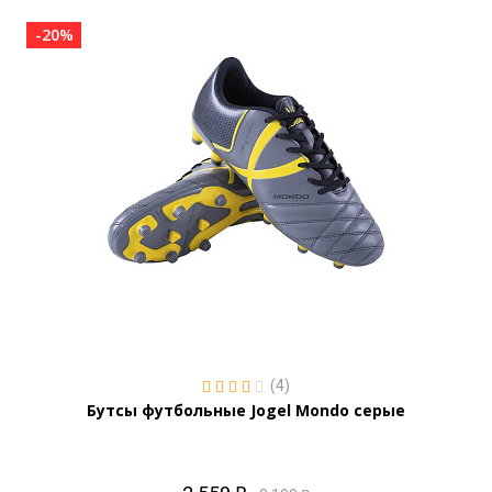
-20%
(4)
Бутсы футбольные Jogel Mondo серые