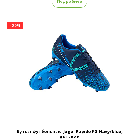
Подробнее
-20%
Бутсы футбольные Jogel Rapido FG Navy/blue,
детский