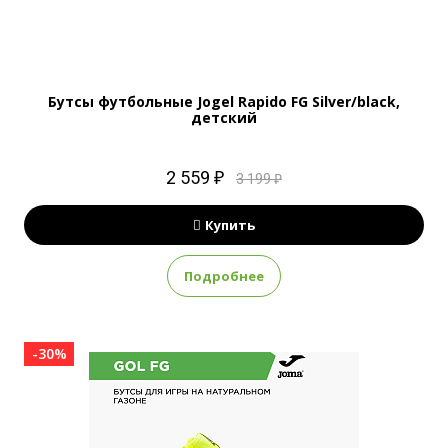
Бутсы футбольные Jogel Rapido FG Silver/black,
детский
2 559 ₽
3 199 ₽
Купить
Подробнее
-30%