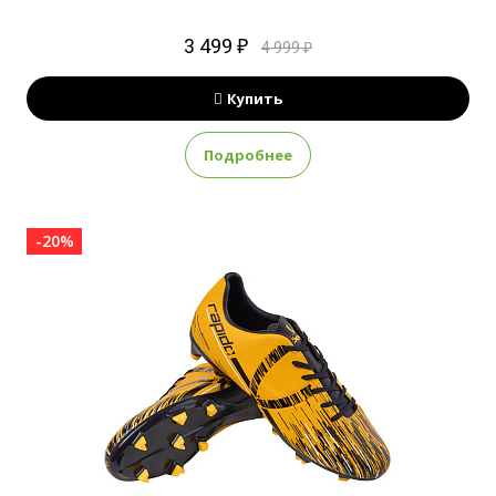
3 499 ₽
4 999 ₽
Купить
Подробнее
-20%