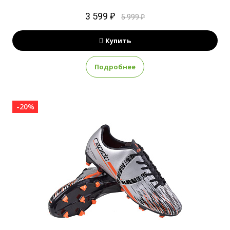
3 599 ₽
5 999 ₽
Купить
Подробнее
-20%