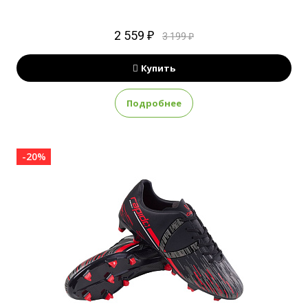
2 559 ₽
3 199 ₽
Купить
Подробнее
-20%