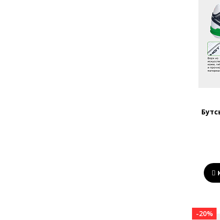
Бутс
-20%