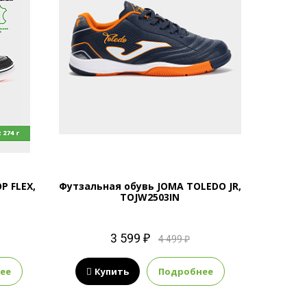
P FLEX,
Футзальная обувь JOMA TOLEDO JR,
TOJW2503IN
3 599 ₽
4 499 ₽
ее
Купить
Подробнее