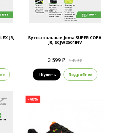
EX JR,
Бутсы зальные Joma SUPER COPA
JR, SCJW2501INV
3 599 ₽
4 499 ₽
ее
Купить
Подробнее
-40%