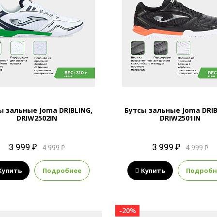
ы зальные Joma DRIBLING,
Бутсы зальные Joma DRIB
DRIW2502IN
DRIW2501IN
3 999 ₽
3 999 ₽
4 999 ₽
4 999 ₽
Купить
Подробнее
Купить
Подробн
-20%