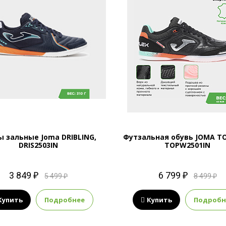
ы зальные Joma DRIBLING,
Футзальная обувь JOMA TO
DRIS2503IN
TOPW2501IN
3 849 ₽
6 799 ₽
5 499 ₽
8 499 ₽
Купить
Подробнее
Купить
Подробн