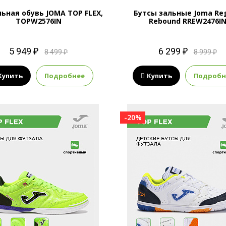
ьная обувь JOMA TOP FLEX,
Бутсы зальные Joma Re
TOPW2576IN
Rebound RREW2476I
5 949 ₽
6 299 ₽
8 499 ₽
8 999 ₽
Купить
Подробнее
Купить
Подробн
-20%