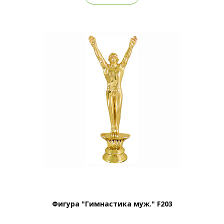
Фигура "Гимнастика муж." F203