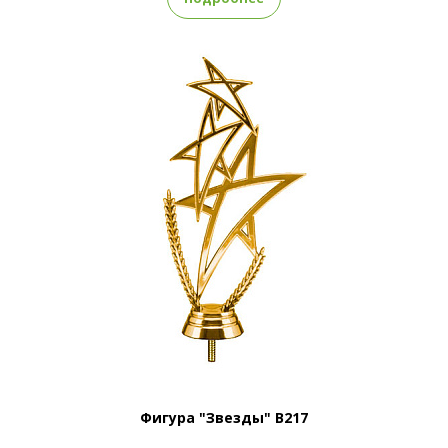
Фигура "Звезды" B217