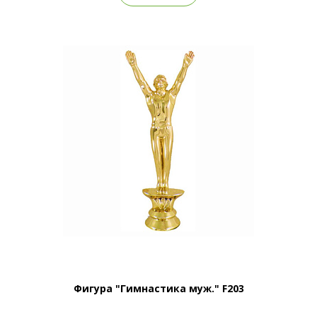
Фигура "Гимнастика муж." F203