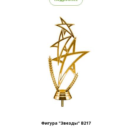
Фигура "Звезды" B217