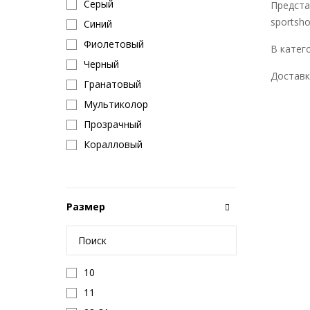
Серый
Предста
sportsho
Синий
Фиолетовый
В катег
Черный
Доставк
Гранатовый
Мультиколор
Прозрачный
Коралловый
Размер
10
11