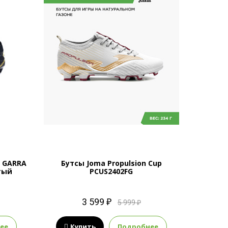
 GARRA
Бутсы Joma Propulsion Cup
тый
PCUS2402FG
3 599 ₽
5 999 ₽
ее
Купить
Подробнее