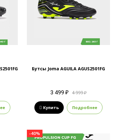
S2501FG
Бутсы Joma AGUILA AGUS2501FG
3 499 ₽
4 999 ₽
ее
Купить
Подробнее
-40%