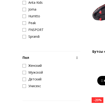
Anta Kids
Joma
Humtto
Peak
FNSPORT
Sprandi
Бутсы 
Пол
Женский
Мужской
Детский
Унисекс
-20%