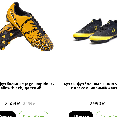
футбольные Jogel Rapido FG
Бутсы футбольные TORRES
Yellow/black, детский
с носком, черный/жел
2 559 ₽
2 990 ₽
3 199 ₽
Купить
Подробнее
Купить
Подробн