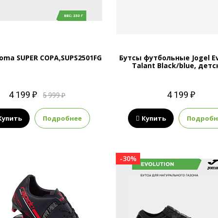
Joma SUPER COPA,SUPS2501FG
Бутсы футбольные Jogel Ev
Talant Black/blue, дет
4 199 ₽
4 199 ₽
5 999 ₽
Купить
Подробнее
Купить
Подробн
-30%