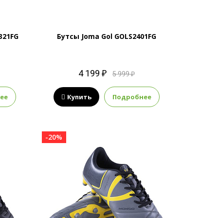
321FG
Бутсы Joma Gol GOLS2401FG
4 199 ₽
5 999 ₽
ее
Купить
Подробнее
-20%