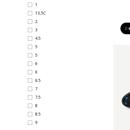
1
13,5C
2
3
4.5
5
5
6
6
6.5
7
7.5
8
8.5
9