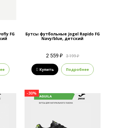
ofly FG
Бутсы футбольные Jogel Rapido FG
ский
Navy/blue, детский
2 559 ₽
3 199 ₽
ее
Купить
Подробнее
-30%