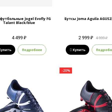
футбольные Jogel Evofly FG
Бутсы Joma Aguila AGUS2
Talant Black/blue
4 499 ₽
2 999 ₽
4 999 ₽
Купить
Подробнее
Купить
Подробн
-20%