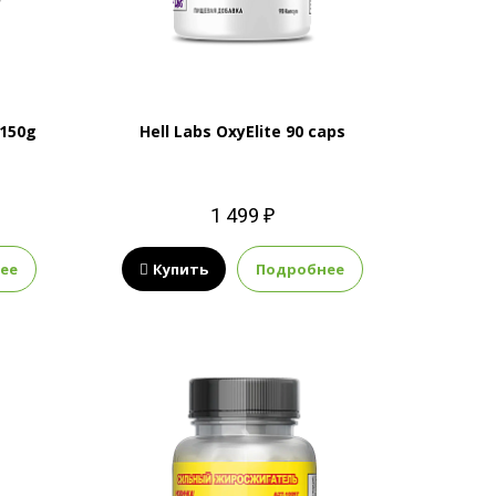
 150g
Hell Labs OxyElite 90 caps
1 499 ₽
ее
Купить
Подробнее