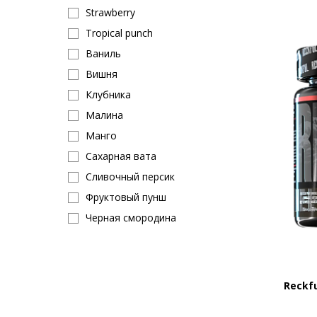
Strawberry
Tropical punch
Ваниль
Вишня
Клубника
Малина
Манго
Сахарная вата
Сливочный персик
Фруктовый пунш
Черная смородина
Шоколад
Orange
Яблоко
Reckfu
Snow cone