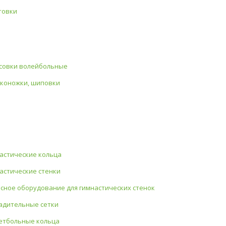
товки
совки волейбольные
коножки, шиповки
астические кольца
астические стенки
сное оборудование для гимнастических стенок
адительные сетки
етбольные кольца