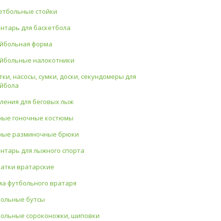
етбольные стойки
нтарь для баскетбола
йбольная форма
йбольные налокотники
тки, насосы, сумки, доски, секундомеры для
йбола
ления для беговых лыж
ые гоночные костюмы
ые разминочные брюки
нтарь для лыжного спорта
атки вратарские
а футбольного вратаря
ольные бутсы
ольные сороконожки, шиповки