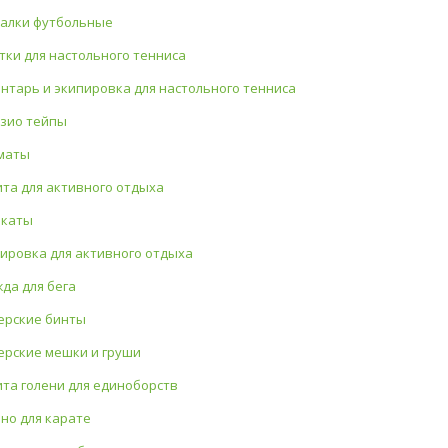
алки футбольные
тки для настольного тенниса
нтарь и экипировка для настольного тенниса
зио тейпы
маты
та для активного отдыха
окаты
ировка для активного отдыха
да для бега
ерские бинты
ерские мешки и груши
та голени для единоборств
но для карате