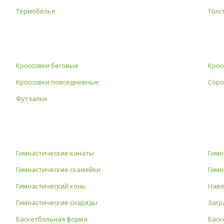
Термобелье
Толс
Кроссовки беговые
Крос
Кроссовки повседневные
Соро
Футзалки
Гимнастические канаты
Гимн
Гимнастические скамейки
Гимн
Гимнастический конь
Наве
Гимнастические снаряды
Загр
Баскетбольная форма
Баск