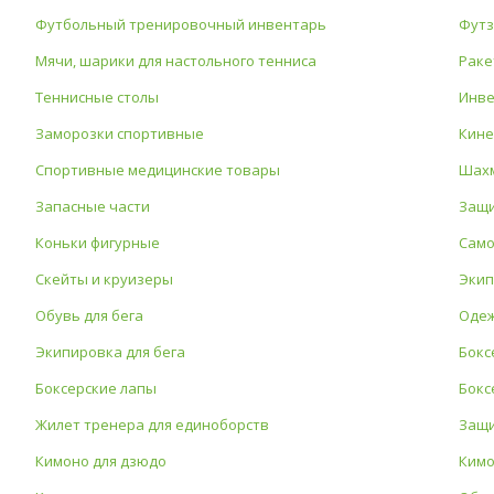
Футбольный тренировочный инвентарь
Футз
Мячи, шарики для настольного тенниса
Раке
Теннисные столы
Инве
Заморозки спортивные
Кине
Спортивные медицинские товары
Шах
Запасные части
Защи
Коньки фигурные
Сам
Скейты и круизеры
Экип
Обувь для бега
Одеж
Экипировка для бега
Бокс
Боксерские лапы
Бокс
Жилет тренера для единоборств
Защи
Кимоно для дзюдо
Кимо