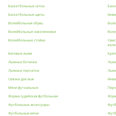
Баскетбольные сетки
Баск
Баскетбольные щиты
Инве
Волейбольная обувь
Воле
Волейбольные наколенники
Воле
Волейбольные стойки
Свис
воле
Беговые лыжи
Креп
Лыжные ботинки
Лыжн
Лыжные перчатки
Лыжн
Связки для лыж
Инве
Мячи футзальные
Перч
Форма судейская футбольная
Форм
Футбольные аксессуары
Футб
Футбольные мячи
Футб