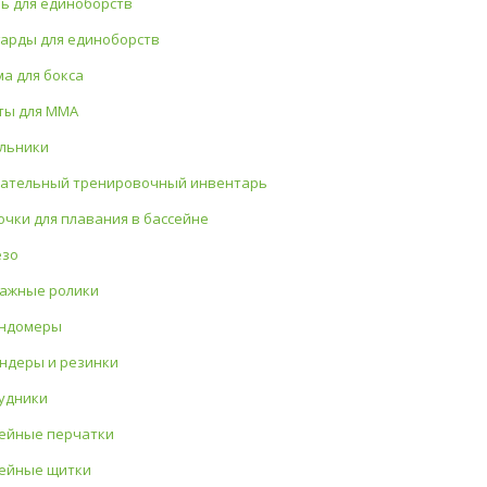
ь для единоборств
арды для единоборств
а для бокса
ы для MMA
льники
ательный тренировочный инвентарь
чки для плавания в бассейне
езо
ажные ролики
ундомеры
ндеры и резинки
удники
ейные перчатки
ейные щитки