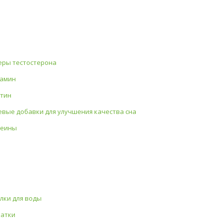
еры тестостерона
амин
тин
вые добавки для улучшения качества сна
теины
лки для воды
атки