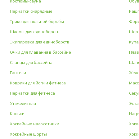
Костюмы-сауна
Обув
Перчатки снарядные
Рашг
Трико для вольной борьбы
Форм
Шлемы для единоборств
Шорт
Экипировка для единоборств
Купа
Очки для плавания в бассейне
Плав
Сланцы для бассейна
Шапо
Гантели
Жел
Коврики для йоги и фитнеса
Масс
Перчатки для фитнеса
Сек
Утяжелители
Эспа
Коньки
Нагр
Хоккейные налокотники
Хокк
Хоккейные шорты
Хокк