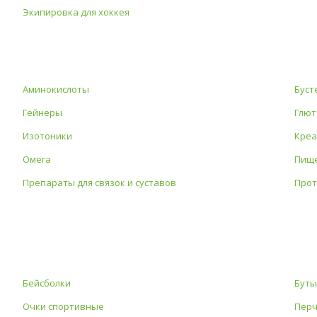
Экипировка для хоккея
Аминокислоты
Буст
Гейнеры
Глют
Изотоники
Креа
Омега
Пище
Препараты для связок и суставов
Про
Бейсболки
Буты
Очки спортивные
Перч