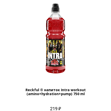
Reckful ® напиток Intra workout
(amino+hydration+pump) 750 ml
219 ₽