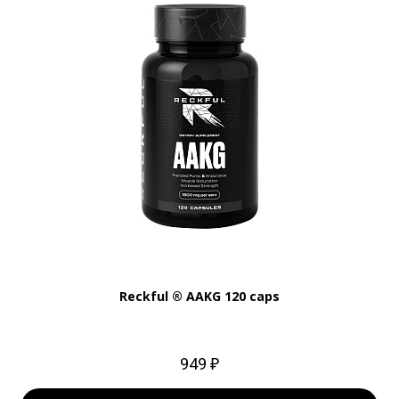
Reckful ® AAKG 120 caps
949 ₽