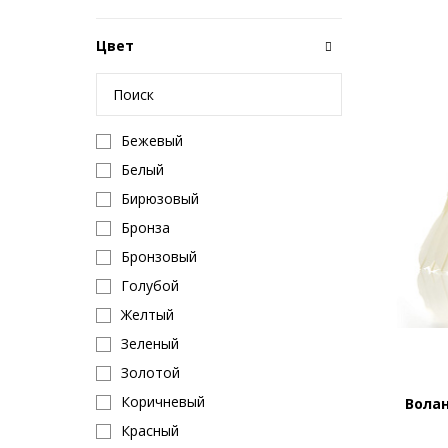
Leaders
Li-Ning
Цвет
Mad Wave
Manto
Marax
Бежевый
Maxler
Белый
Mikasa
Бирюзовый
Molten
Бронза
Motor
Бронзовый
Nature Foods
Голубой
Penalty
Желтый
Rline
Зеленый
Rottefella
Золотой
Roxel
Коричневый
Вола
Salomon
Красный
Select