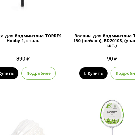
ка для бадминтона TORRES
Воланы для бадминтона 
Hobby 1, сталь
150 (нейлон), BD20108, (упа
шт.)
890 ₽
90 ₽
Купить
Подробнее
Купить
Подробн