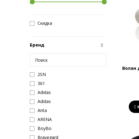
Скидка
Бренд
Волан 
2SN
361
Adidas
Adidas
Anta
ARENA
BoyBo
Bravegard