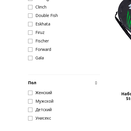
Clinch
Double Fish
Eskhata
Firuz
Fisсher
Forward
Gala
GO DO
Gri
Пол
Hardcore Training
Hell Labs
Женский
Наб
St
Insane
Мужской
Jogel
Детский
Joma
Унисекс
Kelme