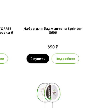
TORRES
Набор для бадминтона Sprinter
ковка 6
8606
690 ₽
ее
Купить
Подробнее