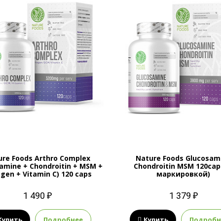
ure Foods Arthro Complex
Nature Foods Glucosam
amine + Chondroitin + MSM +
Chondroitin MSM 120cap
agen + Vitamin C) 120 caps
маркировкой)
1 490 ₽
1 379 ₽
Купить
Подробнее
Купить
Подробн