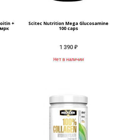
itin +
Scitec Nutrition Mega Glucosamine
нмрк
100 caps
1 390 ₽
Нет в наличии