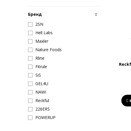
Бренд
2SN
Hell Labs
Maxler
Nature Foods
Rline
Reckf
Fitrule
SiS
GEL4U
NAWI
Reckful
226ERS
POWERUP