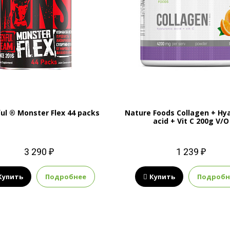
ul ® Monster Flex 44 packs
Nature Foods Collagen + Hya
acid + Vit C 200g V/O
3 290 ₽
1 239 ₽
Купить
Подробнее
Купить
Подробн