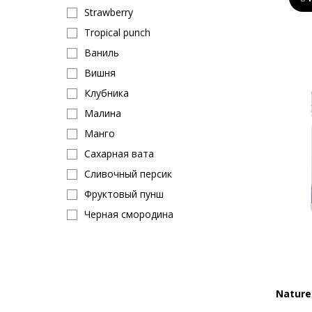
Strawberry
Tropical punch
Ваниль
Вишня
Клубника
Малина
Манго
Сахарная вата
Сливочный персик
Фруктовый пунш
Черная смородина
Шоколад
Orange
Яблоко
Nature
Snow cone