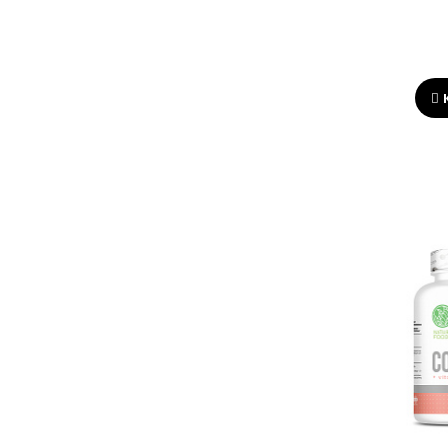
Ананас
Без вкуса
Кола
Лесные ягоды
Ванильное мороженое
Апельсин
Печенье
Лимон
Chocolate
Печенье и крем
Cherry Bubble
Mojito
Blue raspberry
Watermelon
Blackberry
Wild Berries