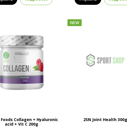
NEW
 Foods Collagen + Hyaluronic
2SN Joint Health 300
acid + Vit C 200g