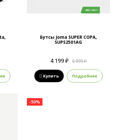
ta,
Бутсы Joma SUPER COPA,
SUPS2501AG
4 199 ₽
5 999 ₽
ее
Купить
Подробнее
-50%