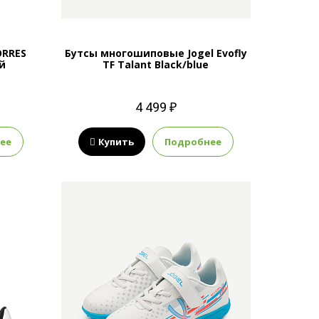
ORRES
Бутсы многошиповые Jogel Evofly
й
TF Talant Black/blue
4 499 ₽
ее
Купить
Подробнее