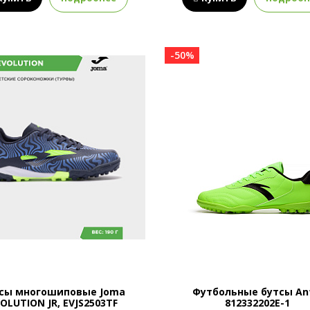
-50%
сы многошиповые Joma
Футбольные бутсы An
OLUTION JR, EVJS2503TF
812332202E-1