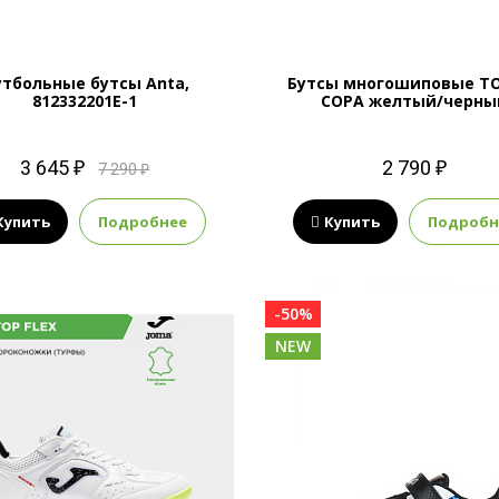
тбольные бутсы Anta,
Бутсы многошиповые T
812332201E-1
COPA желтый/черны
3 645 ₽
2 790 ₽
7 290 ₽
Купить
Подробнее
Купить
Подробн
-50%
NEW