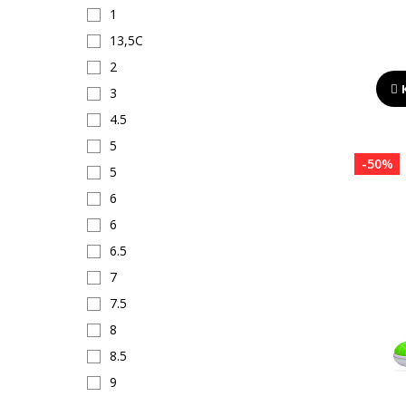
1
13,5C
2
3
4.5
5
-50%
5
6
6
6.5
7
7.5
8
8.5
9