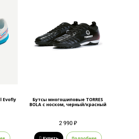
 Evofly
Бутсы многошиповые TORRES
e
BOLA с носком, черный/красный
2 990 ₽
ее
Купить
Подробнее