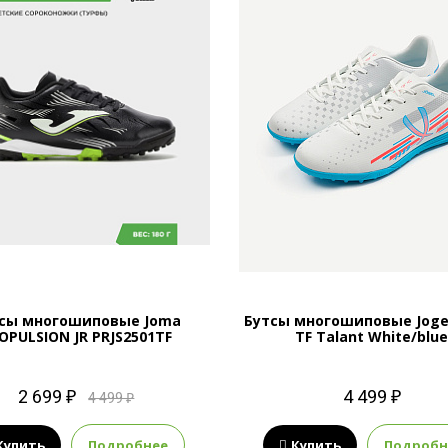
сы многошиповые Joma
Бутсы многошиповые Jogel
OPULSION JR PRJS2501TF
TF Talant White/blu
2 699 ₽
4 499 ₽
4 499 ₽
Купить
Подробнее
Купить
Подробн