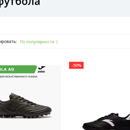
футбола
ировать:
По популярности
-50%