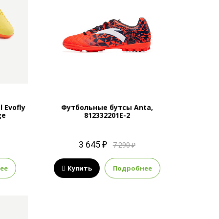
 Evofly
Футбольные бутсы Anta,
ge
812332201E-2
3 645 ₽
7 290 ₽
ее
Купить
Подробнее