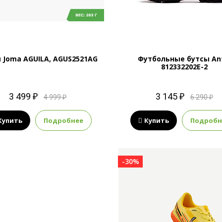
 Joma AGUILA, AGUS2521AG
Футбольные бутсы An
812332202E-2
3 499 ₽
3 145 ₽
4 999 ₽
6 290 ₽
Купить
Подробнее
Купить
Подробн
-30%