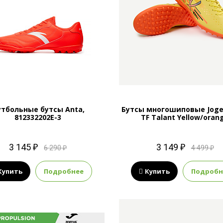
тбольные бутсы Anta,
Бутсы многошиповые Jogel
812332202E-3
TF Talant Yellow/oran
3 145 ₽
3 149 ₽
6 290 ₽
4 499 ₽
Купить
Подробнее
Купить
Подробн