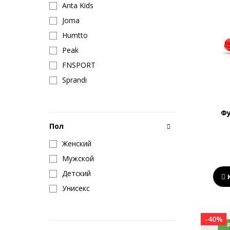
Anta Kids
Joma
Humtto
Peak
FNSPORT
Sprandi
Фу
Пол
Женский
Мужской
Детский
Унисекс
-40%