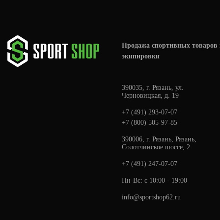
Mojito
Blue raspberry
Watermelon
Продажа спортивных товаров 
Blackberry
экипировки
Wild Berries
Apple
390035, г. Рязань, ул.
Черновицкая, д. 19
Bubble Gum
+7 (491) 293-07-07
Lemon-Lime
+7 (800) 505-97-85
Blueberry
390006, г. Рязань, Рязань,
Grapes
Солотчинское шоссе, 2
Клубника Киви
+7 (491) 247-07-07
Apple-kiwi
Пн-Вс: с 10:00 - 19:00
Unflavored
info@sportshop62.ru
Pineapple
Ice Cherry