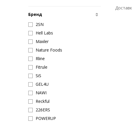
Доставк
Бренд
2SN
Hell Labs
Maxler
Nature Foods
Rline
Fitrule
SiS
GEL4U
NAWI
Reckful
226ERS
POWERUP