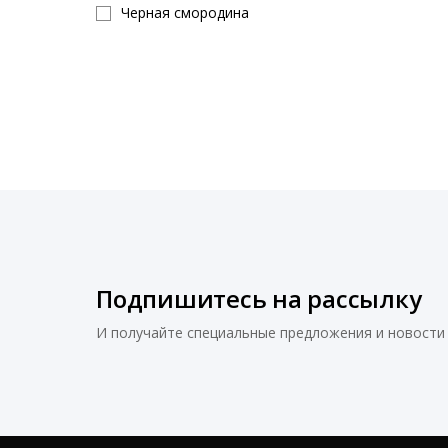
Черная смородина
Шоколад
Orange
Яблоко
Snow cone
Ананас
Без вкуса
Кола
Лесные ягоды
Ванильное мороженое
Подпишитесь на рассылку
Апельсин
Печенье
И получайте специальные предложения и новости 
Лимон
Chocolate
Печенье и крем
Cherry Bubble