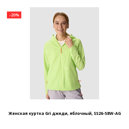
-20%
Женская куртка Gri джеди, яблочный, SS26-58W-AG