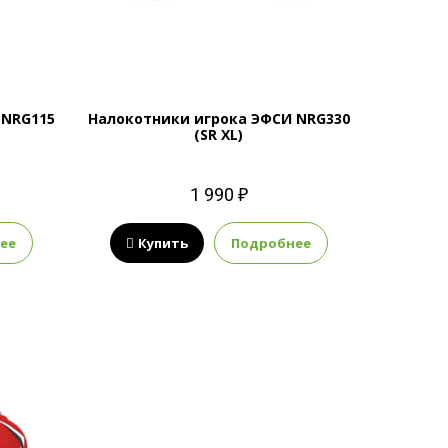
 NRG115
Налокотники игрока ЭФСИ NRG330
(SR XL)
1 990 ₽
ее
Купить
Подробнее