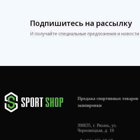
170
178
Подпишитесь на рассылку
180
183
И получайте специальные предложения и новости 
185
190
200
205
Продажа спортивных товаров 
экипировки
390035, г. Рязань, ул.
Черновицкая, д. 19