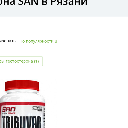
она SAN в Рязани
ировать:
По популярности
ры тестостерона (1)