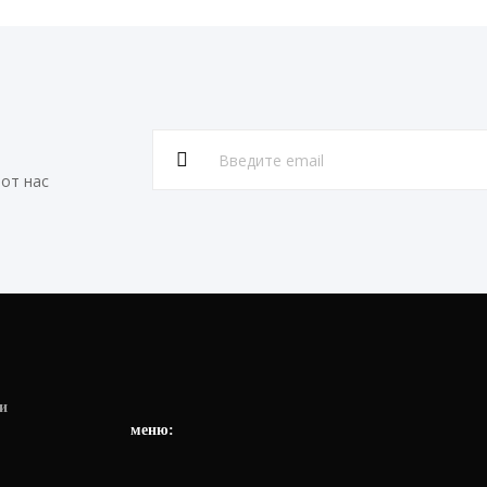
от нас
и
меню: