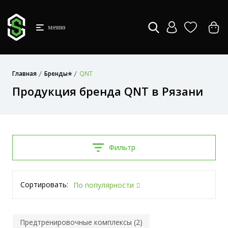
меню
Главная
Бренды⭐
QNT
Продукция бренда QNT в Рязани
Фильтр
Сортировать:
По популярности
Предтренировочные комплексы (2)