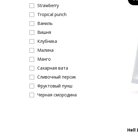
Strawberry
Tropical punch
Ваниль
Вишня
Клубника
Малина
Манго
Сахарная вата
Сливочный персик
Фруктовый пунш
Черная смородина
Шоколад
Orange
Яблоко
Hell
Snow cone