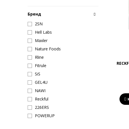
Бренд
2SN
Hell Labs
Maxler
Nature Foods
Rline
RECKF
Fitrule
SiS
GEL4U
NAWI
Reckful
226ERS
POWERUP