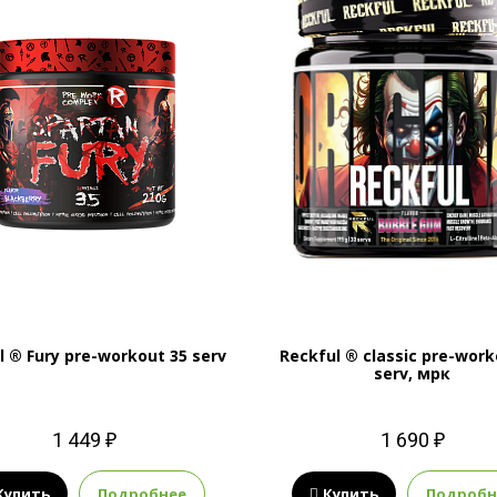
l ® Fury pre-workout 35 serv
Reckful ® classic pre-work
serv, мрк
1 449 ₽
1 690 ₽
Купить
Подробнее
Купить
Подробн