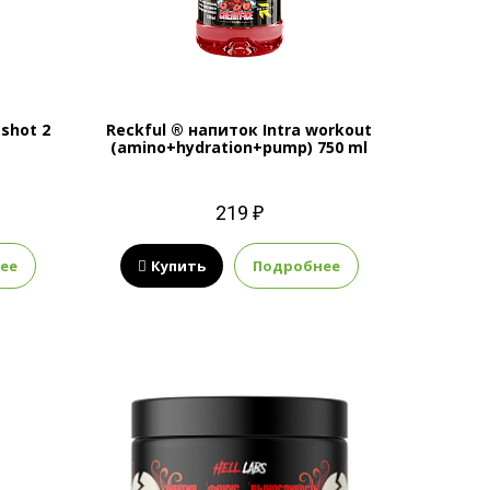
 shot 2
Reckful ® напиток Intra workout
(amino+hydration+pump) 750 ml
219 ₽
ее
Купить
Подробнее