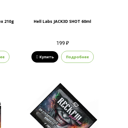
ex 210g
Hell Labs JACK3D SHOT 60ml
199 ₽
ее
Купить
Подробнее