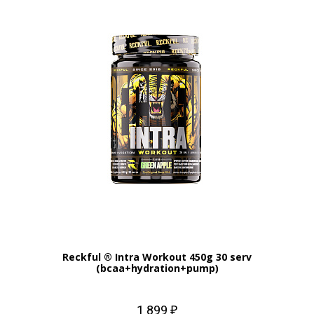
Reckful ® Intra Workout 450g 30 serv
(bcaa+hydration+pump)
1 899 ₽