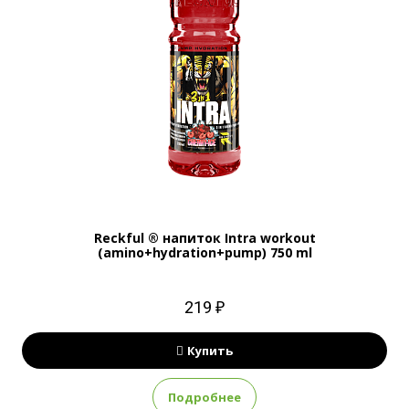
Reckful ® напиток Intra workout
(amino+hydration+pump) 750 ml
219 ₽
Купить
Подробнее