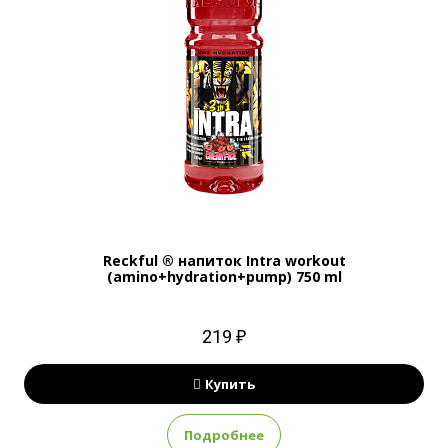
Reckful ® напиток Intra workout
(amino+hydration+pump) 750 ml
219 ₽
Купить
Подробнее