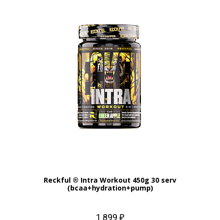
Reckful ® Intra Workout 450g 30 serv
(bcaa+hydration+pump)
1 899 ₽