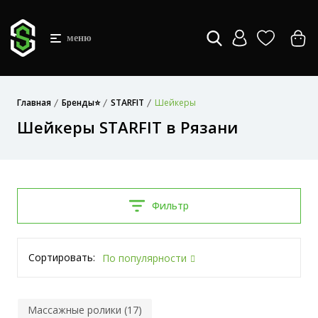
меню
Главная
Бренды⭐
STARFIT
Шейкеры
Шейкеры STARFIT в Рязани
Фильтр
Сортировать:
По популярности
Массажные ролики (17)