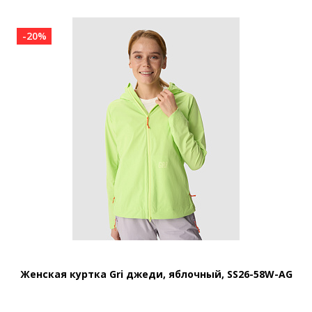
-20%
Женская куртка Gri джеди, яблочный, SS26-58W-AG