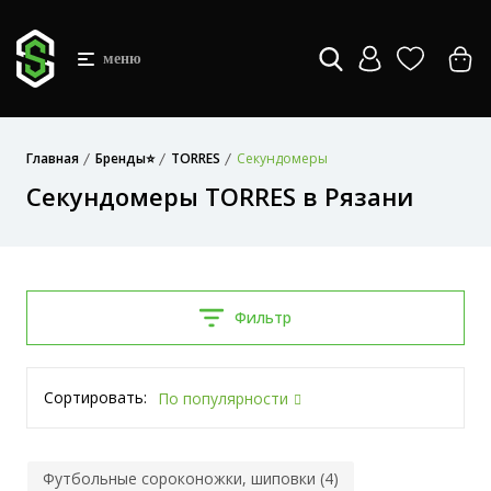
меню
Главная
Бренды⭐
TORRES
Секундомеры
Секундомеры TORRES в Рязани
Фильтр
Сортировать:
По популярности
Футбольные сороконожки, шиповки (4)