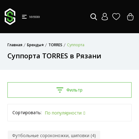
меню
Главная
Бренды⭐
TORRES
Суппорта
Суппорта TORRES в Рязани
Фильтр
Сортировать:
По популярности
Футбольные сороконожки, шиповки (4)