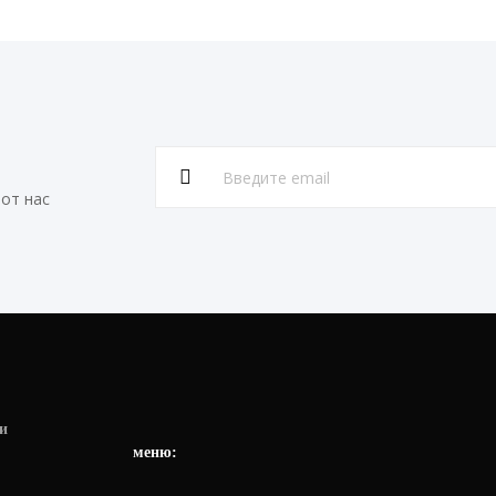
от нас
и
меню: