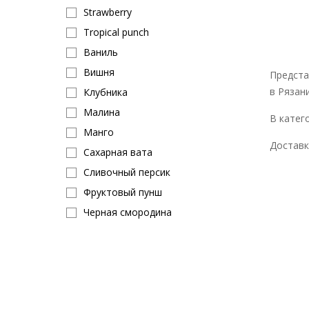
Strawberry
Tropical punch
Ваниль
Вишня
Предста
в Рязан
Клубника
Малина
В катего
Манго
Доставк
Сахарная вата
Сливочный персик
Фруктовый пунш
Черная смородина
Шоколад
Orange
Яблоко
Snow cone