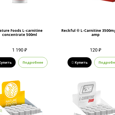
ature Foods L-carnitine
Reckful ® L-Carnitine 3500m
concentrate 500ml
amp
1 190 ₽
120 ₽
Купить
Подробнее
Купить
Подробн