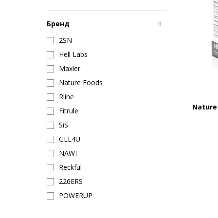
Бренд
2SN
Hell Labs
Maxler
Nature Foods
Rline
Nature
Fitrule
SiS
GEL4U
NAWI
Reckful
226ERS
POWERUP