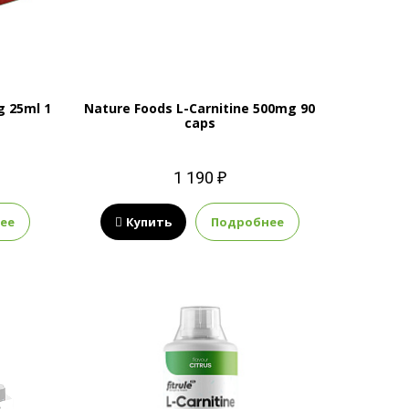
g 25ml 1
Nature Foods L-Carnitine 500mg 90
caps
1 190 ₽
ее
Купить
Подробнее