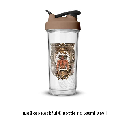
Шейкер Reckful ® Bottle PC 600ml Devil