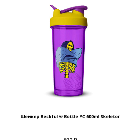
Шейкер Reckful ® Bottle PC 600ml Skeletor