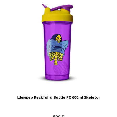
Шейкер Reckful ® Bottle PC 600ml Skeletor