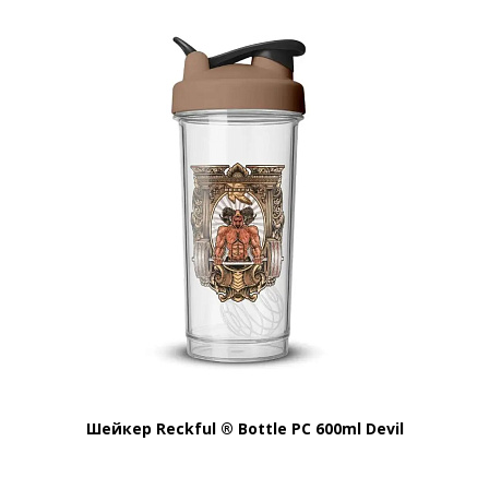
Шейкер Reckful ® Bottle PC 600ml Devil