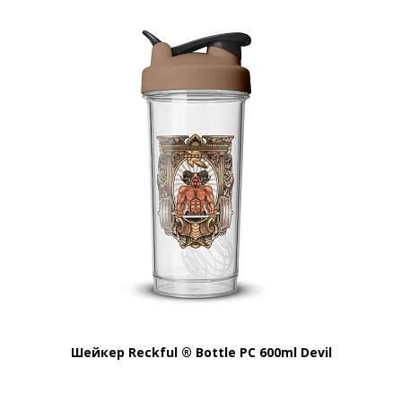
Шейкер Reckful ® Bottle PC 600ml Devil