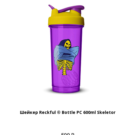
Шейкер Reckful ® Bottle PC 600ml Skeletor