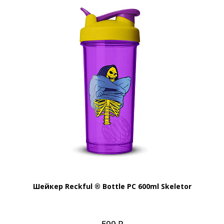
Шейкер Reckful ® Bottle PC 600ml Skeletor