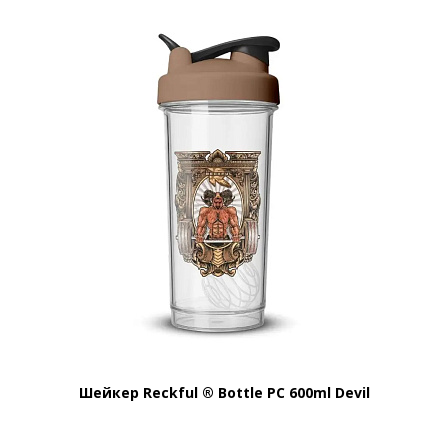
Шейкер Reckful ® Bottle PC 600ml Devil