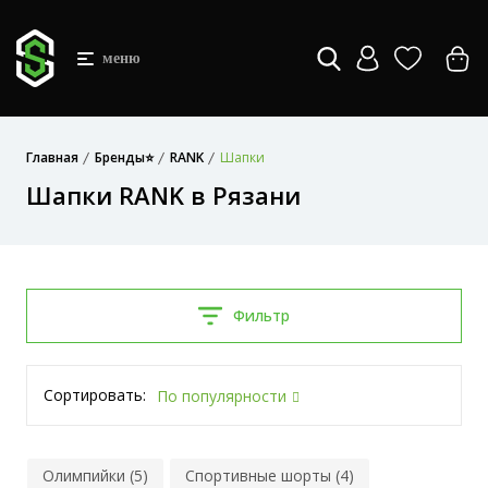
меню
Главная
Бренды⭐
RANK
Шапки
Шапки RANK в Рязани
Фильтр
Сортировать:
По популярности
Олимпийки (5)
Спортивные шорты (4)