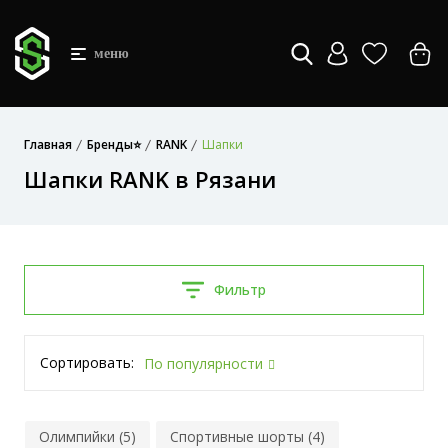
меню
Главная
Бренды⭐
RANK
Шапки
Шапки RANK в Рязани
Фильтр
Сортировать:
По популярности
Олимпийки (5)
Спортивные шорты (4)