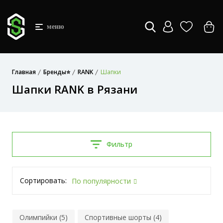
меню
Главная
Бренды⭐
RANK
Шапки
Шапки RANK в Рязани
Фильтр
Сортировать:
По популярности
Олимпийки (5)
Спортивные шорты (4)