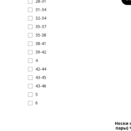
28-31
31-34
32-34
35-37
35-38
38-41
39-42
4
42-44
43-45
43-46
5
6
7
8
Носки 
пары) 
9