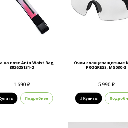
а на пояс Anta Waist Bag,
Очки солнцезащитные 
892625131-2
PROGRESS, MG030-3
1 690 ₽
5 990 ₽
Купить
Подробнее
Купить
Подробн