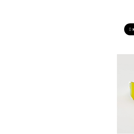
56
L
M
One size
S