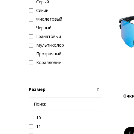
Серый
Синий
Фиолетовый
Черный
Гранатовый
Мультиколор
Прозрачный
Коралловый
Размер
Очк
10
11