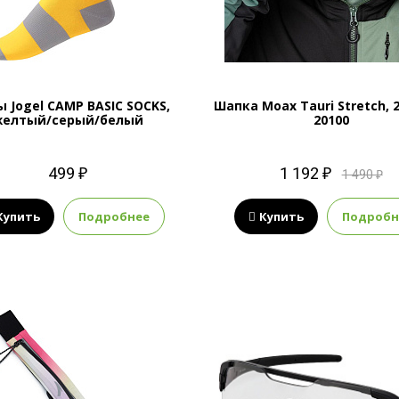
ы Jogel CAMP BASIC SOCKS,
Шапка Moax Tauri Stretch, 
желтый/серый/белый
20100
499 ₽
1 192 ₽
1 490 ₽
Купить
Подробнее
Купить
Подробн