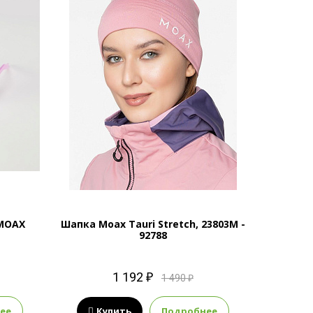
MOAX
Шапка Moax Tauri Stretch, 23803M -
92788
1 192 ₽
1 490 ₽
ее
Купить
Подробнее