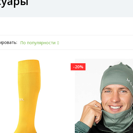
суары
ировать:
По популярности
-20%