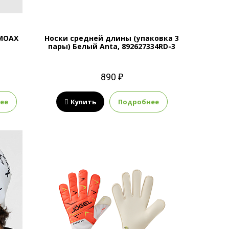
MOAX
Носки средней длины (упаковка 3
пары) Белый Anta, 892627334RD-3
890 ₽
ее
Купить
Подробнее