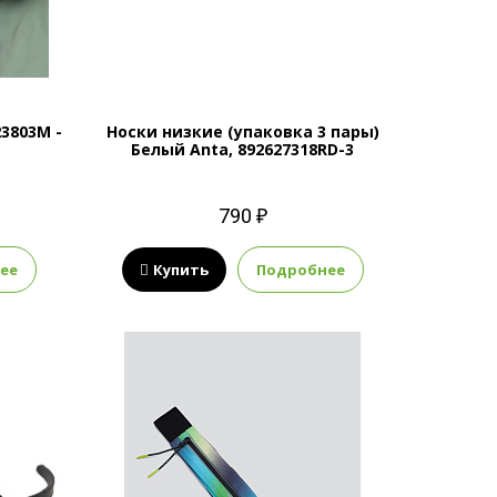
23803M -
Носки низкие (упаковка 3 пары)
Белый Anta, 892627318RD-3
790 ₽
ее
Купить
Подробнее