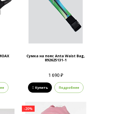
MOAX
Сумка на пояс Anta Waist Bag,
892625131-1
1 690 ₽
ее
Купить
Подробнее
-20%